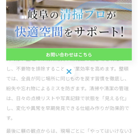
整頓・清潔・清掃・躾」という清掃5原則を単なるスロ
ーガンではなく、実際の行動指針として運用することが
重要です。現場対応への落とし込みには、それぞれの原
則を具体的な業務手順やルールに落とし込む工夫が求め
られます。
お問い合わせはこちら
例えば、整理では清掃用具や消耗品の置き場を明確に
し、不要物を排除することで作業効率を高めます。整頓
お問い合わせはこちら
では、全員が同じ場所に同じものを戻す習慣を徹底し、
紛失や忘れ物によるミスを防ぎます。清掃や清潔の管理
は、日々の点検リストや写真記録で状態を「見える化」
し、変化や異常を早期発見できる仕組み作りが効果的で
す。
最後に躾の観点からは、現場ごとに「やってはいけない3