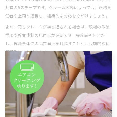
共有の5ステップです。クレーム内容によっては、現場責
任者や上司と連携し、組織的な対応を心がけましょう。
また、同じクレームが繰り返される場合は、現場の作業
手順や教育体制の見直しが必要です。失敗事例を活か
し、現場全体での品質向上を目指すことが、長期的な信
頼獲得につながります。
清掃クレーム対応に効く5原則の活
用法
清掃5原則を現場対応へ落とし込む方法
清掃の現場でクレームを未然に防ぐためには、「整理・