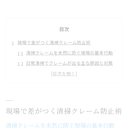
目次
現場で差がつく清掃クレーム防止術
清掃クレームを未然に防ぐ現場の基本行動
日常清掃でクレームが出る主な原因と対策
法
マンション清掃クレームに学ぶ現場対応策
オフィス清掃クレームの傾向と予防ポイン
ト
現場で差がつく清掃クレーム防止術
病院清掃でクレームを減らすための工夫と
は
清掃クレームを未然に防ぐ現場の基本行動