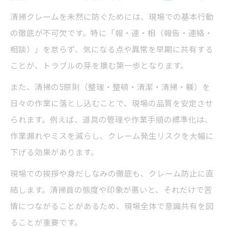
初動対応が決め手の清掃現場ストレス対策
清掃クレームを未然に防ぐためには、現場での基本行動
清掃クレーム初動対応で信頼を守るコツ
の徹底が不可欠です。特に「報・連・相（報告・連絡・
清掃員がストレスを軽減できる対話術
相談）」を怠らず、気になる点や異常を早期に共有する
クレーム対応でやってはいけないNG行動
ことが、トラブルの芽を摘む第一歩となります。
清掃現場のストレスを減らす行動ルール
また、清掃の5原則（整理・整頓・清潔・清掃・躾）を
清掃クレームが起きたときの冷静な進め方
日々の作業に落とし込むことで、現場の品質を安定させ
清掃クレーム対応に効く5原則の活用法
られます。例えば、道具の管理や作業手順の標準化は、
清掃5原則を現場対応へ落とし込む方法
作業漏れやミスを減らし、クレーム発生リスクを大幅に
下げる効果があります。
整理整頓が清掃クレーム減少に与える効果
5原則実践で清掃クレームを減らすポイント
現場での挨拶や身だしなみの徹底も、クレーム防止に直
結します。清掃員の態度や印象が悪いと、それだけで苦
クレームに強い清掃現場づくりの基礎知識
情につながることがあるため、現場全体で意識共有を図
清潔管理が清掃クレーム防止に直結する理
ることが重要です。
由