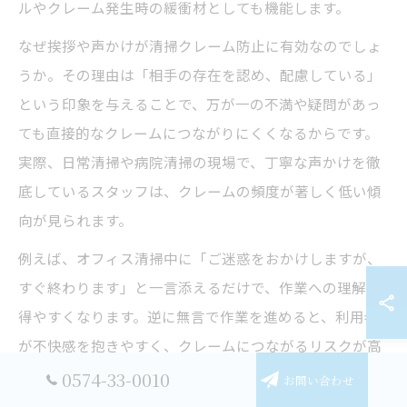
ルやクレーム発生時の緩衝材としても機能します。
なぜ挨拶や声かけが清掃クレーム防止に有効なのでしょ
うか。その理由は「相手の存在を認め、配慮している」
という印象を与えることで、万が一の不満や疑問があっ
ても直接的なクレームにつながりにくくなるからです。
実際、日常清掃や病院清掃の現場で、丁寧な声かけを徹
底しているスタッフは、クレームの頻度が著しく低い傾
向が見られます。
例えば、オフィス清掃中に「ご迷惑をおかけしますが、
すぐ終わります」と一言添えるだけで、作業への理解が
得やすくなります。逆に無言で作業を進めると、利用者
が不快感を抱きやすく、クレームにつながるリスクが高
まるため注意が必要です。声かけは清掃クレームを未然
0574-33-0010
お問い合わせ
に防ぐ第一歩として、現場での習慣化をおすすめしま