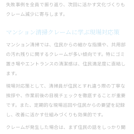
清掃員の臭い対策と印象アップの工夫
失敗事例を全員で振り返り、次回に活かす文化づくりも
現場評価を上げる清掃クレーム対応の極意
クレーム減少に寄与します。
清掃クレーム対応で現場評価を上げる秘訣
マンション清掃クレームに学ぶ現場対応策
クレーム再発防止に効く清掃業務の標準化
マンション清掃では、住民からの細かな指摘や、共用部
清掃クレームを減らすための実践的工夫集
の汚れ残りに関するクレームが多い傾向です。特にゴミ
現場全体で取り組む清掃クレーム対策の重
置き場やエントランスの清潔感は、住民満足度に直結し
要性
ます。
清掃クレーム対応を活かす評価アップ事例
現場対応策として、清掃員が住民とすれ違う際の丁寧な
挨拶や、作業前後の目視チェックを徹底することが重要
です。また、定期的な現場巡回や住民からの要望を記録
し、改善に活かす仕組みづくりも効果的です。
クレームが発生した場合は、まず住民の話をしっかり聞