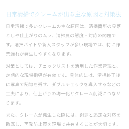
日常清掃のクレーム削減ポイント徹底解説
日常清掃でクレームが出る主な原因と対策法
日常清掃でよくあるクレームの傾向と対策
日常清掃で多いクレームの主な原因は、清掃箇所の見落
客室清掃クレームを防ぐための標準化手法
としや仕上がりのムラ、清掃員の態度・対応の問題で
清掃バイト経験者が語るクレーム防止の実
す。清掃バイトや新人スタッフが多い現場では、特に作
例
業漏れが発生しやすくなります。
清掃クレーム削減に役立つ作業前後の工夫
対策としては、チェックリストを活用した作業管理と、
清掃員の態度が評価を左右する理由
定期的な現場指導が有効です。具体的には、清掃終了後
清掃員の印象悪化を防ぐ話し方と接遇例
に写真で記録を残す、ダブルチェックを導入するなどの
清掃現場で好印象を与える声かけ術とは
工夫により、仕上がりの均一化とクレーム削減につなが
クレーム対応がうまい人の特徴を実践する
ります。
清掃員の態度悪化を防ぐ接遇のポイント
また、クレームが発生した際には、謝罪と迅速な対応を
現場で活きる清掃クレーム対応の会話例集
徹底し、再発防止策を現場で共有することが大切です。