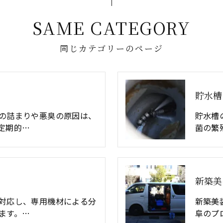
SAME CATEGORY
同じカテゴリーのページ
貯水槽
の詰まりや悪臭の原因は、
貯水槽
定期的…
菌の繁
新築美
対応し、専用機材による分
新築美
ます。…
阜のプ