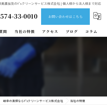
美濃加茂のY'sクリーンサービス株式会社 | 個人様から法人様まで対応
574-33-0010
お問い合わせはこちら
質問
当社の特徴
アクセス
ブログ
コラム
排水管
貯水槽
エアコン
新築美装
水回り
岐阜の清掃ならY'sクリーンサービス株式会社
当社の特徴