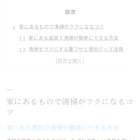
目次
家にあるもので清掃がラクになるコツ
家にある道具で清掃が簡単にできる方法
清掃をラクにする裏ワザと便利グッズ活用
術
初心者でも清掃が簡単になるポイント集
清掃の仕方がわからない時の簡単テクニッ
ク
家にあるもので清掃がラクになるコ
プロの清掃裏技を家のものだけで実践
ツ
時短を叶える清掃アイデアまとめ
忙しい日に役立つ清掃の時短アイデア集
家にある道具で清掃が簡単にできる方法
短時間で清掃が終わる簡単な手順のコツ