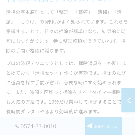
清掃の基本原則として「整理」「整頓」「清掃」「清
潔」「しつけ」の5原則がよく知られています。これらを
意識することで、日々の掃除が簡単になり、結果的に時
短にもつながります。特に整理整頓ができていれば、掃
除の手間が格段に減ります。
プロの時短テクニックとしては、掃除道具を一か所にま
とめておく「清掃セット」作りが有効です。掃除のたび
に道具を探す手間が省け、必要な時にすぐ始められま
す。また、時間を区切って掃除をする「タイマー掃除」
も人気の方法です。10分だけ集中して掃除することで、
長時間ダラダラやるより効率的に進みます。
実際に「掃除が苦手」と感じていた方が、タイマー掃除
0574-33-0010
お問い合わせ
を取り入れたことで、毎日の掃除が習慣化し、ストレス