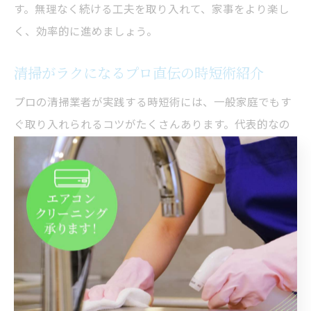
す。無理なく続ける工夫を取り入れて、家事をより楽し
く、効率的に進めましょう。
清掃がラクになるプロ直伝の時短術紹介
プロの清掃業者が実践する時短術には、一般家庭でもす
ぐ取り入れられるコツがたくさんあります。代表的なの
は「掃除道具の定位置管理」と「一筆書き掃除」です。
掃除道具を使いやすい場所にまとめておくことで、清掃
開始までの無駄な動きを減らせます。また、一筆書き掃
除とは、部屋を一周しながら一方向に進んで清掃を完了
させる方法で、戻り掃除や拭き残しを防げます。水回り
は「つけ置き」と「一時放置」を組み合わせると、こす
り洗いの手間を最小限にできます。