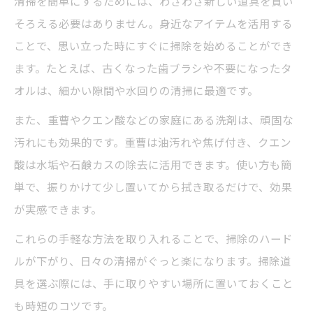
清掃を簡単にするためには、わざわざ新しい道具を買い
清掃を効率化するグッズや裏ワザまとめ
そろえる必要はありません。身近なアイテムを活用する
簡単清掃で毎日の家事が楽になる方法
ことで、思い立った時にすぐに掃除を始めることができ
清掃がラクになるプロ直伝の時短術紹介
ます。たとえば、古くなった歯ブラシや不要になったタ
オルは、細かい隙間や水回りの清掃に最適です。
めんどくさい清掃が簡単になる裏技
めんどくさい清掃も裏技で簡単に解決
また、重曹やクエン酸などの家庭にある洗剤は、頑固な
汚れにも効果的です。重曹は油汚れや焦げ付き、クエン
清掃の面倒な場所を楽にする裏ワザ集
酸は水垢や石鹸カスの除去に活用できます。使い方も簡
清掃初心者におすすめの簡単裏技まとめ
単で、振りかけて少し置いてから拭き取るだけで、効果
トイレ清掃など難所も簡単裏技で時短
が実感できます。
清掃裏ワザ道具の使い方と効果的活用術
これらの手軽な方法を取り入れることで、掃除のハード
毎日続く清掃の簡単習慣づくり
ルが下がり、日々の清掃がぐっと楽になります。掃除道
清掃が簡単に続く習慣化のコツと工夫
具を選ぶ際には、手に取りやすい場所に置いておくこと
毎日の清掃を時短で済ませる習慣術
も時短のコツです。