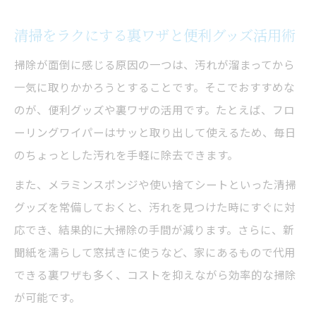
清掃を習慣化するための簡単アイデア
清掃が楽になる毎日の続け方を徹底解説
清掃をラクにする裏ワザと便利グッズ活用術
プロも実践する清掃の簡単ルーティン術
掃除が面倒に感じる原因の一つは、汚れが溜まってから
プロも実践する簡単清掃テクニック
一気に取りかかろうとすることです。そこでおすすめな
プロが教える清掃の簡単テクニック集
のが、便利グッズや裏ワザの活用です。たとえば、フロ
ーリングワイパーはサッと取り出して使えるため、毎日
簡単清掃でプロ級の仕上がりを叶える方法
のちょっとした汚れを手軽に除去できます。
清掃の基本原則とプロの時短テクニック
家庭でできるプロ流清掃裏技のポイント
また、メラミンスポンジや使い捨てシートといった清掃
グッズを常備しておくと、汚れを見つけた時にすぐに対
清掃裏技で家中を簡単にキレイに仕上げる
応でき、結果的に大掃除の手間が減ります。さらに、新
清掃の基本原則と時短の工夫ポイント
聞紙を濡らして窓拭きに使うなど、家にあるもので代用
清掃の基本原則と時短に役立つ工夫まとめ
できる裏ワザも多く、コストを抑えながら効率的な掃除
清掃が簡単になる5原則の実践ポイント
が可能です。
効率よく清掃をこなす時短テクニック集