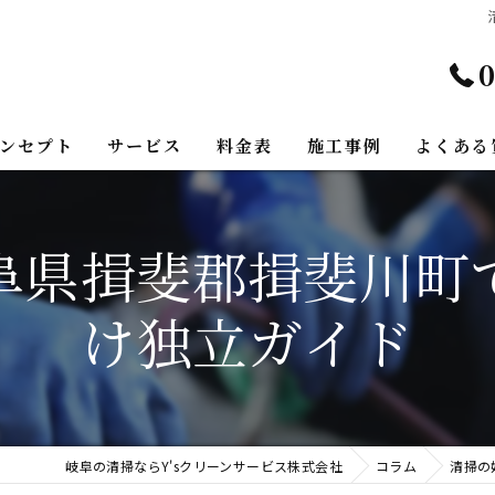
0
ンセプト
サービス
料金表
施工事例
よくある
阜県揖斐郡揖斐川町
け独立ガイド
岐阜の清掃ならY'sクリーンサービス株式会社
コラム
清掃の