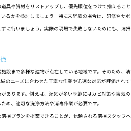
地域で清掃仕事を探すなら押さえたいポイント
の道具や資材をリストアップし、優先順位をつけて揃えること
ているかを検討しましょう。特に未経験の場合は、研修やサポ
清掃求人の探し方と応募時の注意点
未経験者歓迎の清掃求人を見極めるコツ
れずに行いましょう。実際の現場で失敗しないためにも、清掃
揖斐川町で人気の清掃バイトの特徴とは
清掃の仕事選びで重視すべき条件
特徴
パートや正社員など清掃の雇用形態を比較
未経験から清掃の仕事に挑戦するためのコツ
業施設まで多様な建物が点在している地域です。そのため、清
未経験者が清掃業に挑戦する際のポイント
地域のニーズに合わせた丁寧な作業や迅速な対応が評価されて
清掃スタッフとして必要な基礎スキル習得法
要があります。例えば、湿気が多い季節にはカビ対策や換気の
仕事に役立つ清掃道具の選び方と使い方
るため、適切な洗浄方法や消毒作業が必要です。
座学と実践で身につける清掃のやり方
な清掃プランを提案できることが、信頼される清掃スタッフへ
清掃業界で活躍するための自己PR術