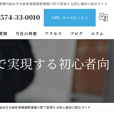
清掃の始め方を岐阜県揖斐郡揖斐川町で実現する初心者向け独立ガイド
574-33-0010
お問い合わせはこちら
質問
当社の特徴
アクセス
ブログ
コラム
排水管
で実現する初心者向
貯水槽
エアコン
新築美装
水回り
始め方を岐阜県揖斐郡揖斐川町で実現する初心者向け独立ガイド