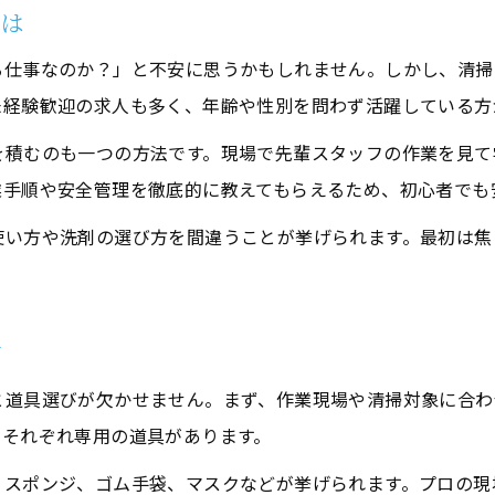
掃除のやり方を覚えて清掃業に役立てる方法
とは
掃除のやり方を清掃業で活かすポイント
る仕事なのか？」と不安に思うかもしれません。しかし、清掃
正しい清掃手順を覚えるためのコツ
未経験歓迎の求人も多く、年齢や性別を問わず活躍している方
プロの清掃技術を取り入れる具体的な方法
を積むのも一つの方法です。現場で先輩スタッフの作業を見て
日常掃除と業務清掃の違いを理解しよう
業手順や安全管理を徹底的に教えてもらえるため、初心者でも
清掃現場で役立つ実践的な掃除テクニック
使い方や洗剤の選び方を間違うことが挙げられます。最初は焦
安心して始める清掃業、揖斐川町での成功術
安心して清掃業を始めるための準備とは
お問い合わせはこちら
お問い合わせはこちら
揖斐川町で清掃業を軌道に乗せる方法
方
信頼を得るための清掃サービスの心がけ
と道具選びが欠かせません。まず、作業現場や清掃対象に合わ
清掃業でリピーターを増やすポイント
、それぞれ専用の道具があります。
地元密着型清掃業で差をつける工夫
、スポンジ、ゴム手袋、マスクなどが挙げられます。プロの現