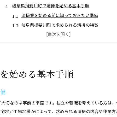
岐阜県揖斐川町で清掃を始める基本手順
清掃業を始める前に知っておきたい準備
岐阜県揖斐川町で求められる清掃の特徴
未経験でも安心できる清掃の始め方とは
清掃の基礎知識と必要な道具の選び方
地域密着型の清掃サービスが持つ強み
清掃業初心者が岐阜県揖斐川町で独立する方法
を始める基本手順
清掃業独立に必要な資格や手続きの流れ
揖斐川町で清掃業を始める初期費用の抑え方
準備
未経験者が清掃で成功するための心構え
個人事業主として清掃業を始める際のポイント
ず大切なのは事前の準備です。独立や転職を考えている方は、
住宅地か工場地帯かによって、求められる清掃の内容や作業方
フランチャイズと独立開業の違いと選び方