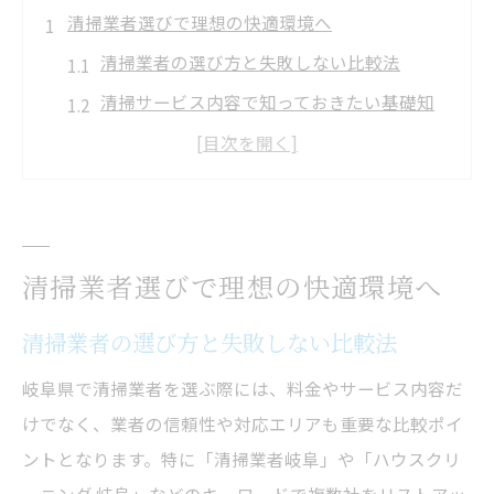
清掃業者選びで理想の快適環境へ
清掃業者の選び方と失敗しない比較法
清掃サービス内容で知っておきたい基礎知
識
口コミや評判で清掃業者の信頼性を確認
清掃のプロが提案する快適空間の作り方
清掃業者依頼のタイミングと注意点まとめ
清掃業者選びで理想の快適環境へ
安心できる清掃サービスの選定術
清掃サービスの安心感を見極めるポイント
清掃業者の選び方と失敗しない比較法
清掃業者選びで重視したい対応力とは
岐阜県で清掃業者を選ぶ際には、料金やサービス内容だ
エコ洗浄や健康面を考慮した清掃方法紹介
けでなく、業者の信頼性や対応エリアも重要な比較ポイ
清掃業者利用前に確認したい対応範囲
ントとなります。特に「清掃業者岐阜」や「ハウスクリ