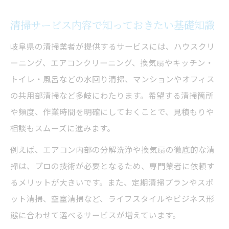
方
清掃サービス内容で知っておきたい基礎知識
清掃業者依頼前に見積もりを比較する利点
ハウスクリーニングで暮らしを豊かに
岐阜県の清掃業者が提供するサービスには、ハウスクリ
清掃で叶える快適な住まいの秘訣とは
ーニング、エアコンクリーニング、換気扇やキッチン・
トイレ・風呂などの水回り清掃、マンションやオフィス
ハウスクリーニング岐阜の利用メリット解
の共用部清掃など多岐にわたります。希望する清掃箇所
説
や頻度、作業時間を明確にしておくことで、見積もりや
清掃業者のサービスで家事効率を大幅アッ
相談もスムーズに進みます。
プ
例えば、エアコン内部の分解洗浄や換気扇の徹底的な清
引越しや原状回復にも便利な清掃活用法
掃は、プロの技術が必要となるため、専門業者に依頼す
清掃業者によるプロのハウスクリーニング
るメリットが大きいです。また、定期清掃プランやスポ
体験談
ット清掃、空室清掃など、ライフスタイルやビジネス形
エアコンクリーニングがもたらす清潔生活
態に合わせて選べるサービスが増えています。
清掃業者のエアコンクリーニングの流れ紹