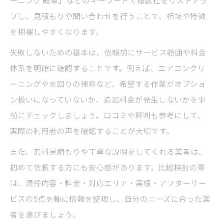
ーニング 岐阜」などのキーワードで複数社をリストアッ
プロの清掃で安全な環境を手に入れる方法
プし、見積もりや問い合わせを行うことで、相場や特徴
信頼できる清掃業者の見極め方とは
を把握しやすくなります。
清掃業者の信頼性を判断するチェックリス
ト
失敗しないための基本は、依頼前にサービス範囲や料金
体系を明確に確認することです。例えば、エアコンクリ
実績や清掃事例で業者の質を確認しよう
ーニングや水回りの掃除など、希望する作業がオプショ
清掃スタッフの資格や研修状況の重要性
ン扱いになっていないか、追加料金が発生しないかを事
料金体系が明確な清掃業者を選ぶコツ
前にチェックしましょう。口コミや評判も参考にして、
口コミや口コミサイトで清掃業者を比較
実際の利用者の声を確認することが大切です。
納得できる清掃比較のポイント解説
また、無料見積もりや丁寧な説明をしてくれる業者は、
清掃サービス比較で抑えたい料金体系
初めて依頼する方にも安心感があります。比較検討の際
複数の清掃業者を比較する具体的な手順
は、清掃内容・料金・対応エリア・実績・アフターサー
清掃内容やプランの違いを理解する方法
ビスの5点を軸に情報を整理し、自分のニーズに合った業
エアコンクリーニング岐阜安い業者の探し
者を選びましょう。