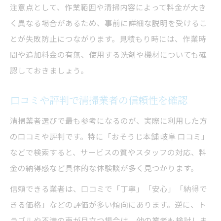
注意点として、作業範囲や清掃内容によって料金が大き
介
く異なる場合があるため、事前に詳細な説明を受けるこ
エアコン内部のカビや臭い対策は清掃が重
とが失敗防止につながります。見積もり時には、作業時
要
間や追加料金の有無、使用する洗剤や機材についても確
清掃で快適な空気と健康的な暮らしを実現
認しておきましょう。
エアコンクリーニング岐阜安い業者選びの
コツ
口コミや評判で清掃業者の信頼性を確認
定期的な清掃で省エネとコスト削減を実感
清掃業者選びで最も参考になるのが、実際に利用した方
の口コミや評判です。特に「おそうじ本舗 岐阜 口コミ」
などで検索すると、サービスの質やスタッフの対応、料
金の納得感など具体的な体験談が多く見つかります。
信頼できる業者は、口コミで「丁寧」「安心」「納得で
きる価格」などの評価が多い傾向にあります。逆に、ト
ラブルや不満の声が目立つ場合は、他の業者も検討しま