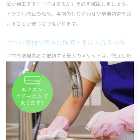
金が発生するケースはあるか」を必ず確認しましょう。
トラブル防止のため、事前の打ち合わせや現地調査を受
けることが安心につながります。
プロの清掃で安全な環境を手に入れる方法
プロの清掃業者に依頼する最大のメリットは、徹底した
清掃技術と安全な環境作りにあります。岐阜県でも、専
門知識を持つスタッフが、汚れの種類や建物の素材に合
わせて最適な方法を選択し、短時間で効果的な作業を行
います。
たとえば、エアコン内部のカビやホコリは、家庭用の掃
除では取り切れませんが、プロの分解洗浄なら健康リス
クを大幅に減らせます。また、床や窓ガラスの清掃も専
用機材を使うことで、仕上がりが格段に違います。利用